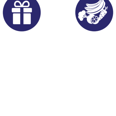
Brindes
Hortifruti